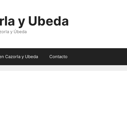
rla y Ubeda
zorla y Úbeda
en Cazorla y Ubeda
Contacto