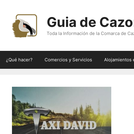
Saltar
al
Guia de Cazo
contenido
Toda la Información de la Comarca de Ca
¿Qué hacer?
Comercios y Servicios
Alojamientos 