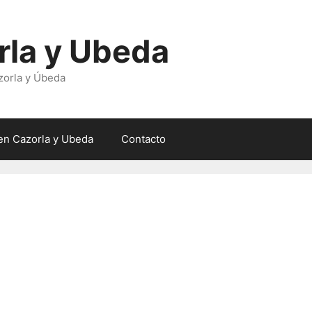
rla y Ubeda
zorla y Úbeda
en Cazorla y Ubeda
Contacto