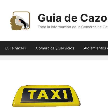
Saltar
al
Guia de Cazo
contenido
Toda la Información de la Comarca de Ca
¿Qué hacer?
Comercios y Servicios
Alojamientos 