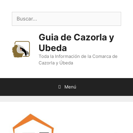
Saltar
al
Buscar:
contenido
Guia de Cazorla y
Ubeda
Toda la Información de la Comarca de
Cazorla y Úbeda
Menú