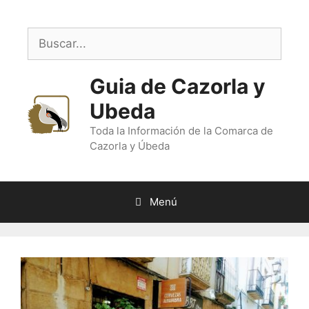
Saltar
al
Buscar:
contenido
Guia de Cazorla y
Ubeda
Toda la Información de la Comarca de
Cazorla y Úbeda
Menú