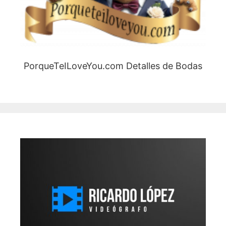
PorqueTeILoveYou.com Detalles de Bodas