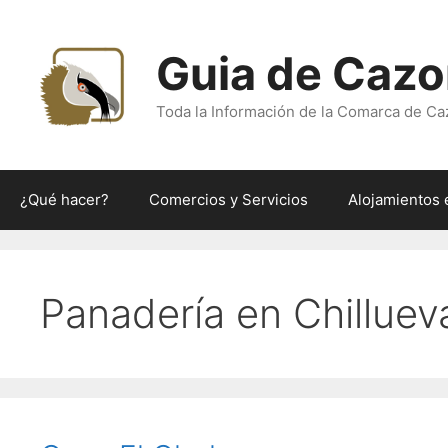
Saltar
al
Guia de Cazo
contenido
Toda la Información de la Comarca de Ca
¿Qué hacer?
Comercios y Servicios
Alojamientos 
Panadería en Chilluev