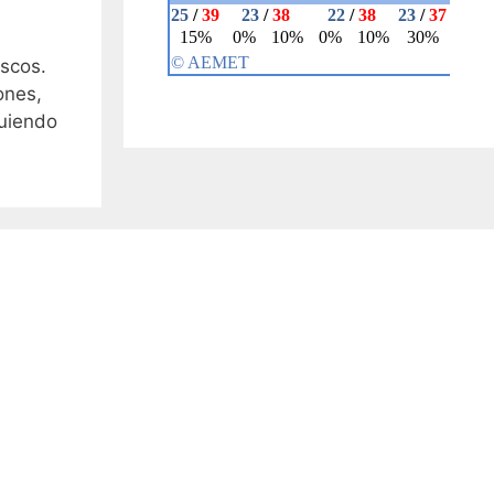
escos.
ones,
guiendo