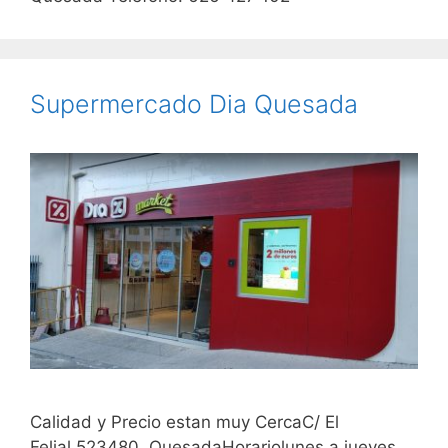
Supermercado Dia Quesada
Calidad y Precio estan muy CercaC/ El
Felial,523480, QuesadaHorariolunes a jueves