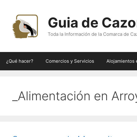
Saltar
al
Guia de Cazo
contenido
Toda la Información de la Comarca de Ca
¿Qué hacer?
Comercios y Servicios
Alojamientos 
_Alimentación en Arro