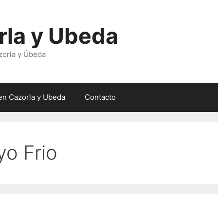
rla y Ubeda
zorla y Úbeda
en Cazorla y Ubeda
Contacto
yo Frio