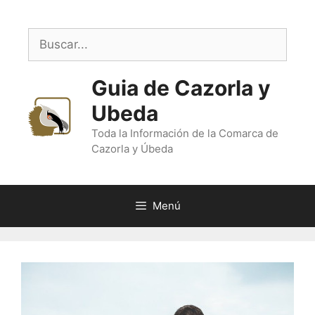
Saltar
al
Buscar:
contenido
Guia de Cazorla y
Ubeda
Toda la Información de la Comarca de
Cazorla y Úbeda
Menú