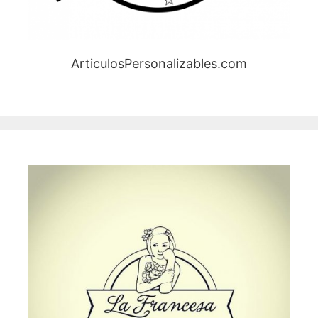
ArticulosPersonalizables.com