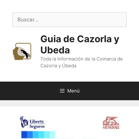
Saltar
al
Buscar:
contenido
Guia de Cazorla y
Ubeda
Toda la Información de la Comarca de
Cazorla y Úbeda
Menú