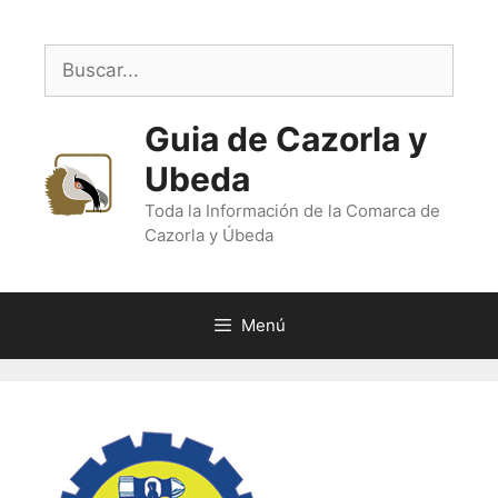
Saltar
al
Buscar:
contenido
Guia de Cazorla y
Ubeda
Toda la Información de la Comarca de
Cazorla y Úbeda
Menú