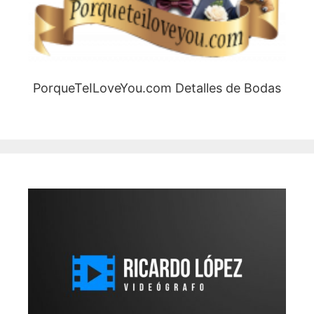
PorqueTeILoveYou.com Detalles de Bodas