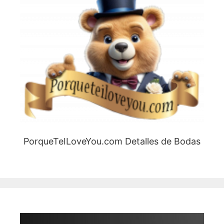
PorqueTeILoveYou.com Detalles de Bodas