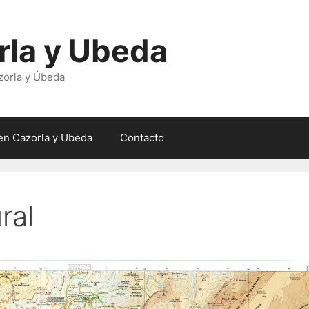
rla y Ubeda
zorla y Úbeda
en Cazorla y Ubeda
Contacto
ral