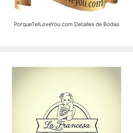
PorqueTeILoveYou.com Detalles de Bodas