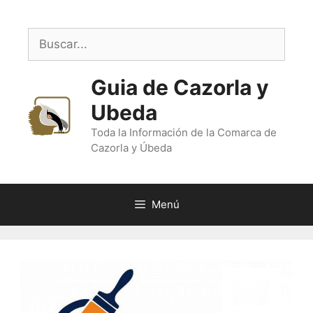
Saltar
al
Buscar:
contenido
Guia de Cazorla y
Ubeda
Toda la Información de la Comarca de
Cazorla y Úbeda
Menú