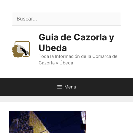
Saltar
al
Buscar:
contenido
Guia de Cazorla y
Ubeda
Toda la Información de la Comarca de
Cazorla y Úbeda
Menú