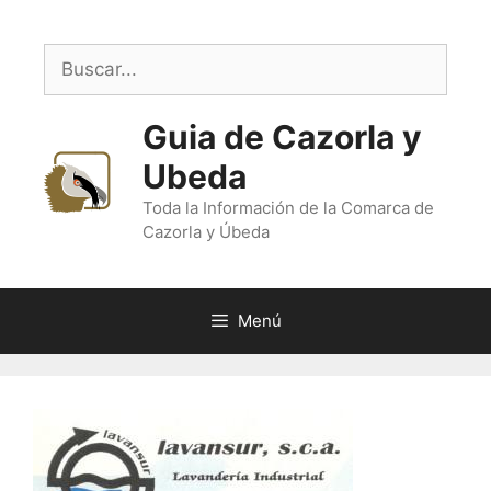
Saltar
al
Buscar:
contenido
Guia de Cazorla y
Ubeda
Toda la Información de la Comarca de
Cazorla y Úbeda
Menú