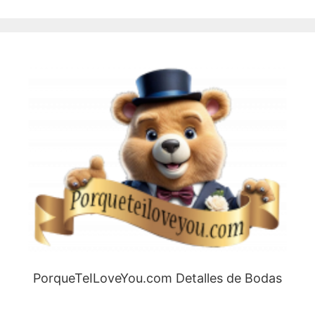
PorqueTeILoveYou.com Detalles de Bodas