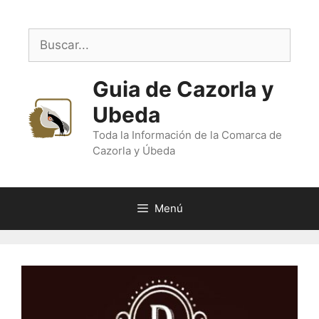
Saltar
al
Buscar:
contenido
Guia de Cazorla y
Ubeda
Toda la Información de la Comarca de
Cazorla y Úbeda
Menú