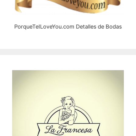
PorqueTeILoveYou.com Detalles de Bodas