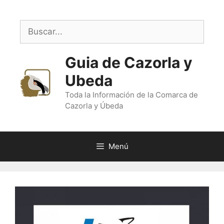
Saltar
al
Buscar:
contenido
Guia de Cazorla y
Ubeda
Toda la Información de la Comarca de
Cazorla y Úbeda
Menú