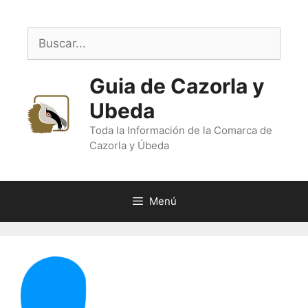
Saltar
al
Buscar:
contenido
Guia de Cazorla y
Ubeda
Toda la Información de la Comarca de
Cazorla y Úbeda
Menú