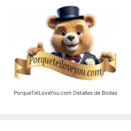
PorqueTeILoveYou.com Detalles de Bodas