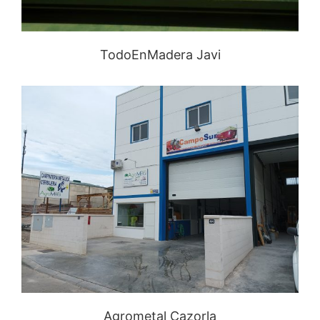
TodoEnMadera Javi
Agrometal Cazorla