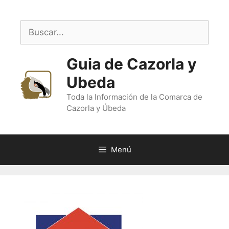
Saltar
al
Buscar:
contenido
Guia de Cazorla y
Ubeda
Toda la Información de la Comarca de
Cazorla y Úbeda
Menú