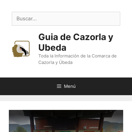
Saltar
al
Buscar:
contenido
Guia de Cazorla y
Ubeda
Toda la Información de la Comarca de
Cazorla y Úbeda
Menú