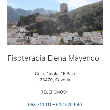
Fisoterapia Elena Mayenco
C/ La Nubla, 15 Bajo
23470, Cazorla
TELEFONOS:-
953 710 111
–
637 520 940