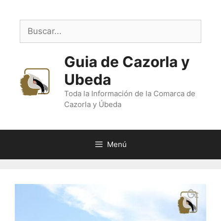
Saltar
al
Buscar:
contenido
Guia de Cazorla y
Ubeda
Toda la Información de la Comarca de
Cazorla y Úbeda
Menú