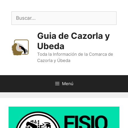
Saltar
al
Buscar:
contenido
Guia de Cazorla y
Ubeda
Toda la Información de la Comarca de
Cazorla y Úbeda
Menú