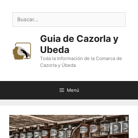
Saltar
al
Buscar:
contenido
Guia de Cazorla y
Ubeda
Toda la Información de la Comarca de
Cazorla y Úbeda
Menú