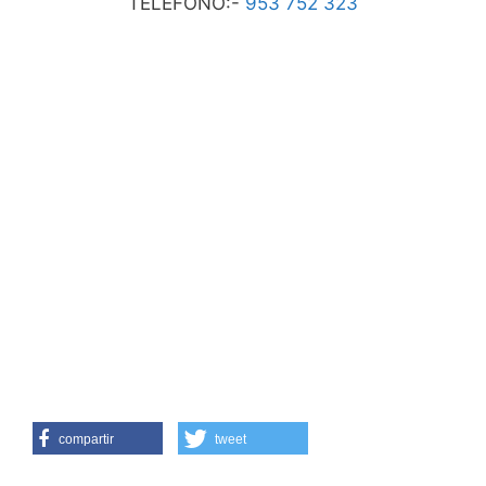
TELEFONO:-
953 752 323
compartir
tweet