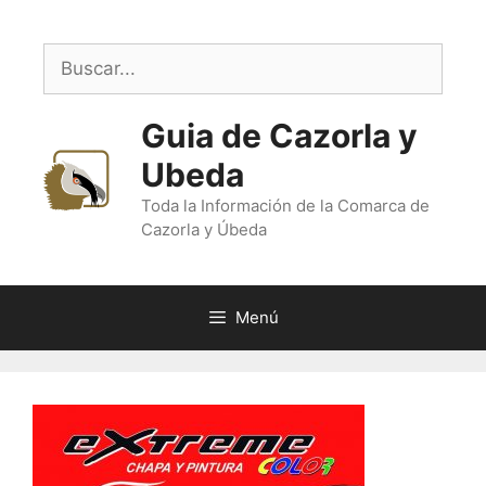
Saltar
al
Buscar:
contenido
Guia de Cazorla y
Ubeda
Toda la Información de la Comarca de
Cazorla y Úbeda
Menú