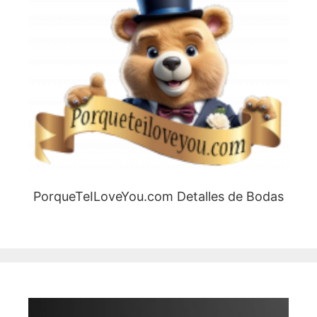
PorqueTeILoveYou.com Detalles de Bodas