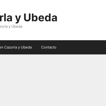
rla y Ubeda
zorla y Úbeda
en Cazorla y Ubeda
Contacto