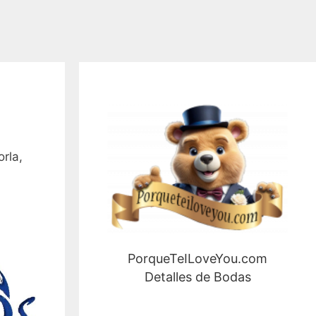
rla,
PorqueTeILoveYou.com
Detalles de Bodas