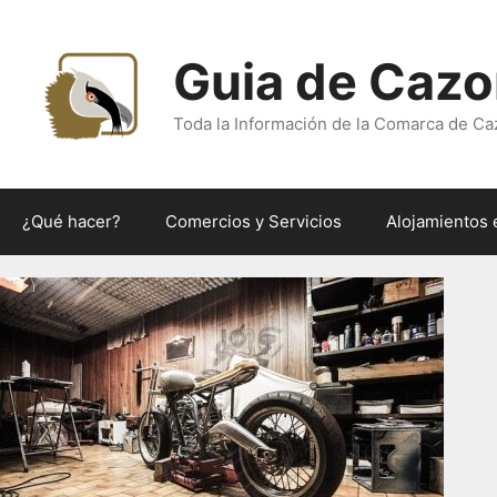
Saltar
al
Guia de Cazo
contenido
Toda la Información de la Comarca de Ca
¿Qué hacer?
Comercios y Servicios
Alojamientos 