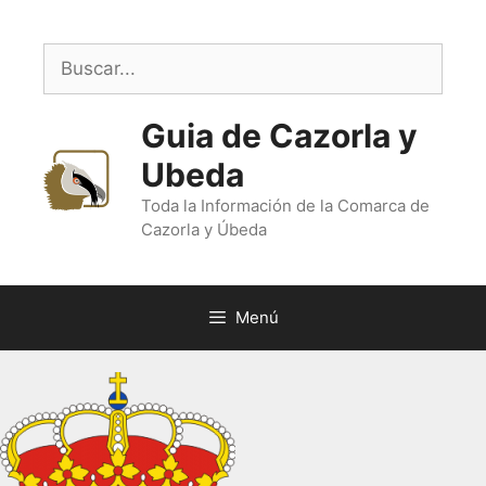
Saltar
al
Buscar:
contenido
Guia de Cazorla y
Ubeda
Toda la Información de la Comarca de
Cazorla y Úbeda
Menú