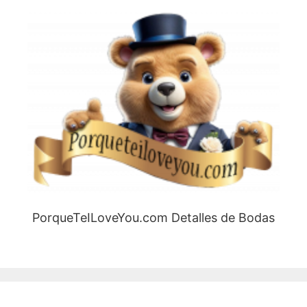
PorqueTeILoveYou.com Detalles de Bodas