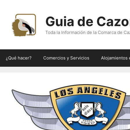
Saltar
al
Guia de Cazo
contenido
Toda la Información de la Comarca de Ca
¿Qué hacer?
Comercios y Servicios
Alojamientos 