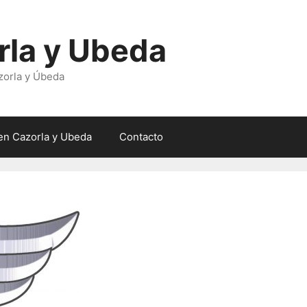
rla y Ubeda
zorla y Úbeda
en Cazorla y Ubeda
Contacto