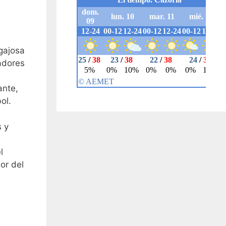
egajosa
adores
ante,
ol.
s y
l
or del