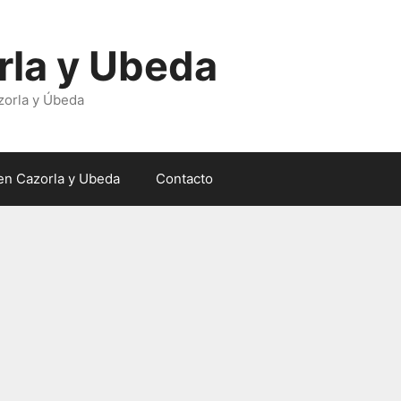
rla y Ubeda
zorla y Úbeda
en Cazorla y Ubeda
Contacto