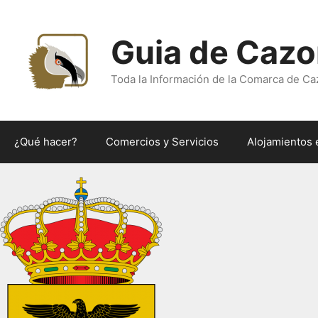
Saltar
al
Guia de Cazo
contenido
Toda la Información de la Comarca de Ca
¿Qué hacer?
Comercios y Servicios
Alojamientos 