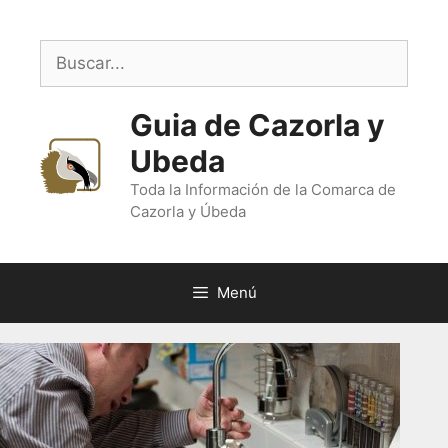
Saltar
al
Buscar:
contenido
Guia de Cazorla y
Ubeda
Toda la Información de la Comarca de
Cazorla y Úbeda
Menú