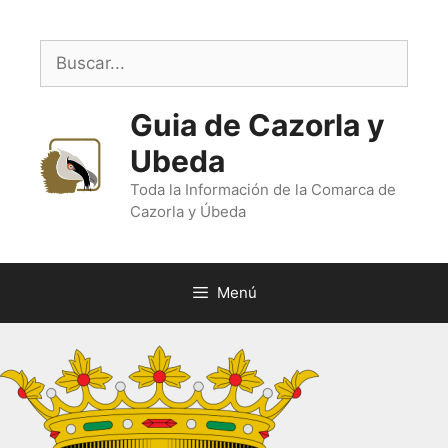
Saltar
al
Buscar:
contenido
Guia de Cazorla y
Ubeda
Toda la Información de la Comarca de
Cazorla y Úbeda
Menú