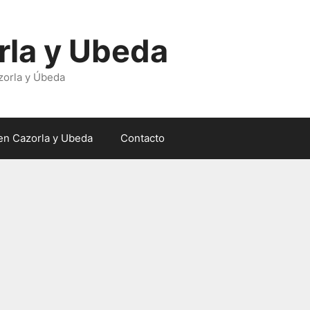
rla y Ubeda
zorla y Úbeda
en Cazorla y Ubeda
Contacto