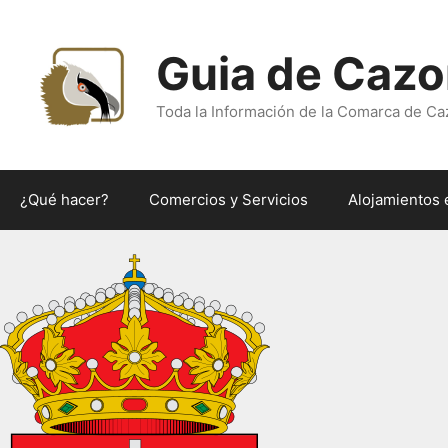
Saltar
al
Guia de Cazo
contenido
Toda la Información de la Comarca de Ca
¿Qué hacer?
Comercios y Servicios
Alojamientos 