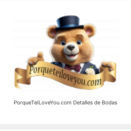
PorqueTeILoveYou.com Detalles de Bodas