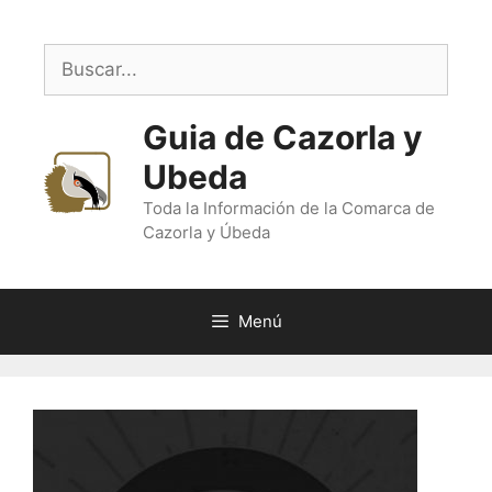
Saltar
al
Buscar:
contenido
Guia de Cazorla y
Ubeda
Toda la Información de la Comarca de
Cazorla y Úbeda
Menú