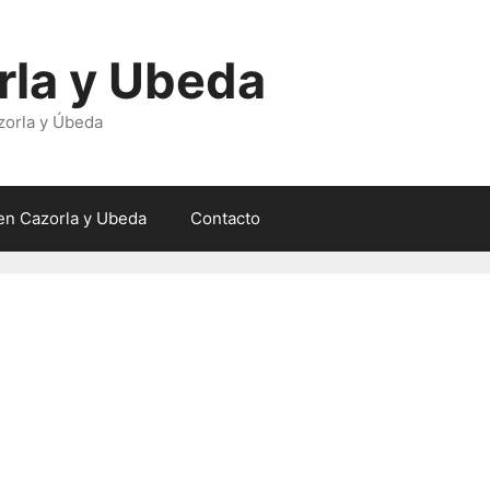
rla y Ubeda
zorla y Úbeda
en Cazorla y Ubeda
Contacto