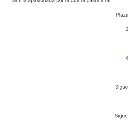
familia apasionada por la buena pastelería!
Plaza
Sigu
Sigu