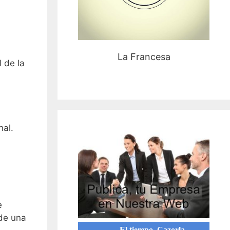
La Francesa
 de la
nal.
e
 de una