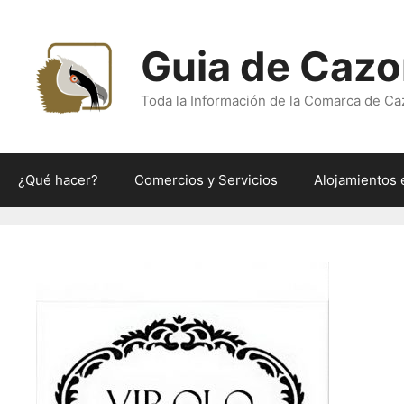
Saltar
al
Guia de Cazo
contenido
Toda la Información de la Comarca de Ca
¿Qué hacer?
Comercios y Servicios
Alojamientos 