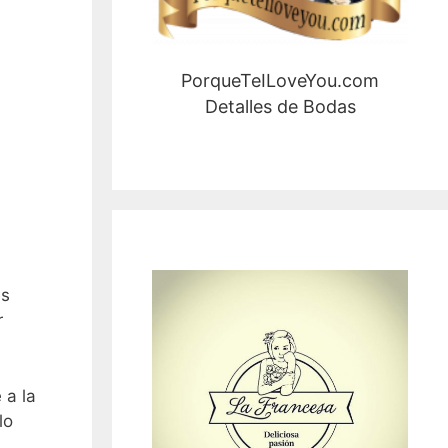
PorqueTeILoveYou.com
Detalles de Bodas
es
r
 a la
lo