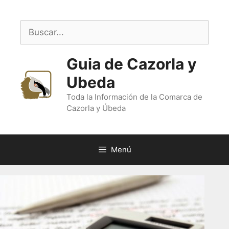
Saltar
al
Buscar:
contenido
Guia de Cazorla y
Ubeda
Toda la Información de la Comarca de
Cazorla y Úbeda
Menú