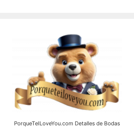
PorqueTeILoveYou.com Detalles de Bodas