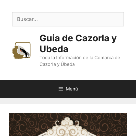
Saltar
al
Buscar:
contenido
Guia de Cazorla y
Ubeda
Toda la Información de la Comarca de
Cazorla y Úbeda
Menú