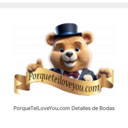
PorqueTeILoveYou.com Detalles de Bodas