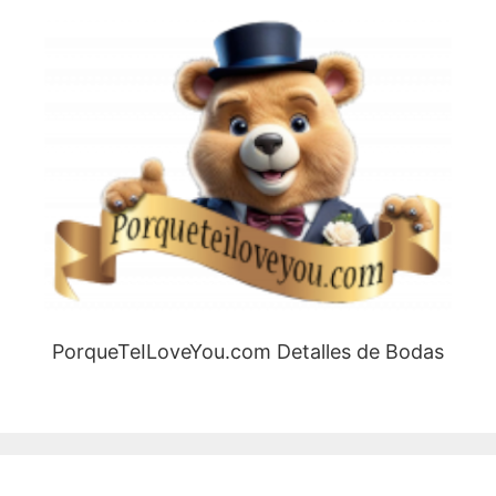
PorqueTeILoveYou.com Detalles de Bodas