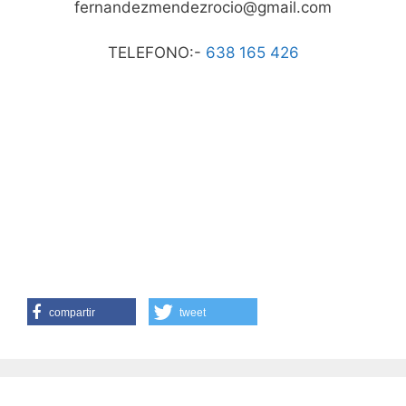
fernandezmendezrocio@gmail.com
TELEFONO:-
638 165 426
compartir
tweet