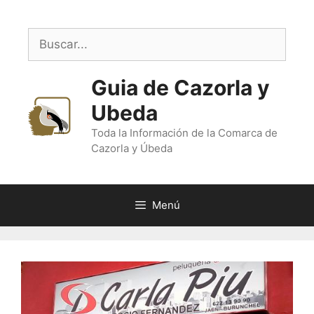
Saltar
al
Buscar:
contenido
Guia de Cazorla y
Ubeda
Toda la Información de la Comarca de
Cazorla y Úbeda
Menú