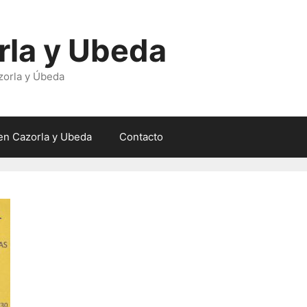
rla y Ubeda
zorla y Úbeda
en Cazorla y Ubeda
Contacto