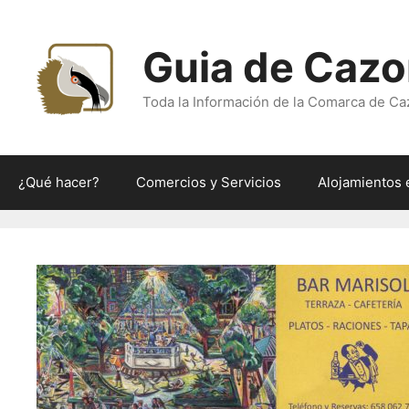
Saltar
al
Guia de Cazo
contenido
Toda la Información de la Comarca de Ca
¿Qué hacer?
Comercios y Servicios
Alojamientos 