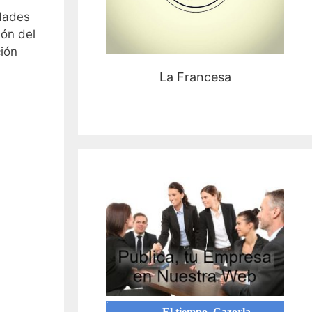
idades
ión del
ción
La Francesa