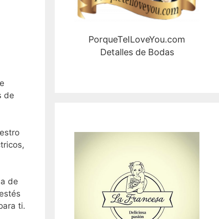
PorqueTeILoveYou.com
Detalles de Bodas
se
s de
estro
tricos,
ma de
 estés
ara ti.