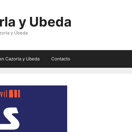
rla y Ubeda
zorla y Úbeda
en Cazorla y Ubeda
Contacto