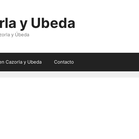
rla y Ubeda
zorla y Úbeda
en Cazorla y Ubeda
Contacto