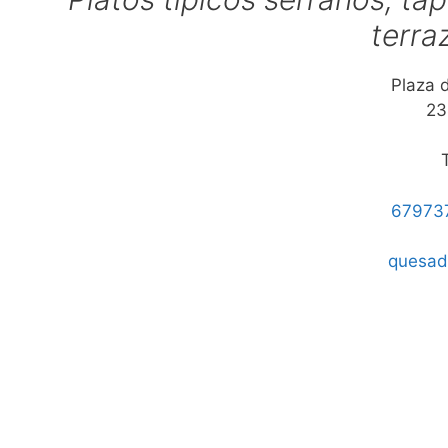
terra
Plaza 
23
67973
quesad