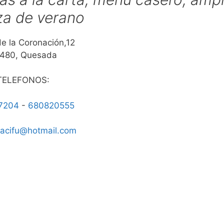
za de verano
de la Coronación,12
480, Quesada
TELEFONOS:
7204
-
680820555
acifu@hotmail.com