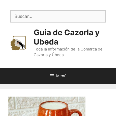
Saltar
al
Buscar:
contenido
Guia de Cazorla y
Ubeda
Toda la Información de la Comarca de
Cazorla y Úbeda
Menú