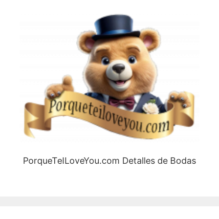
PorqueTeILoveYou.com Detalles de Bodas