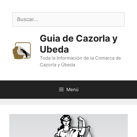
Saltar
al
Buscar:
contenido
Guia de Cazorla y
Ubeda
Toda la Información de la Comarca de
Cazorla y Úbeda
Menú