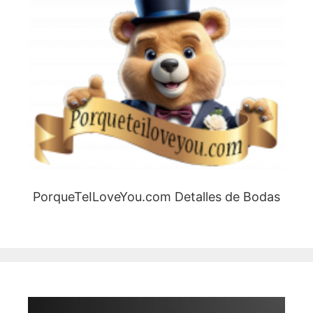
PorqueTeILoveYou.com Detalles de Bodas