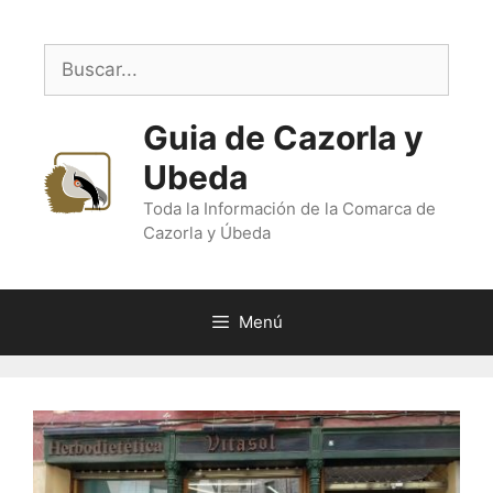
Saltar
al
Buscar:
contenido
Guia de Cazorla y
Ubeda
Toda la Información de la Comarca de
Cazorla y Úbeda
Menú