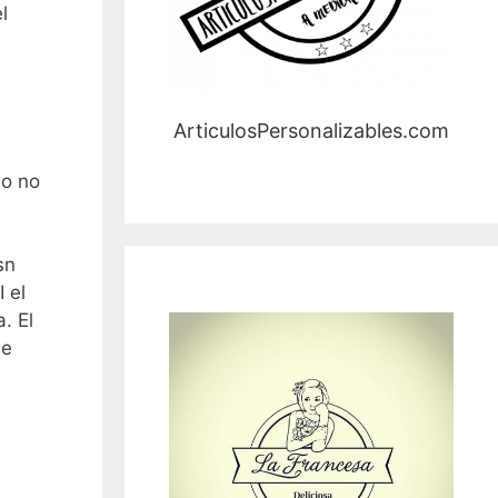
l
ArticulosPersonalizables.com
do no
sn
 el
. El
de