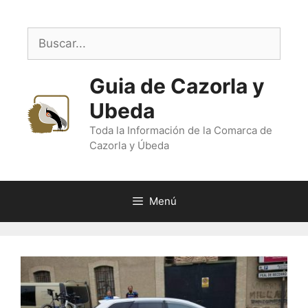
Saltar
al
Buscar:
contenido
Guia de Cazorla y
Ubeda
Toda la Información de la Comarca de
Cazorla y Úbeda
Menú