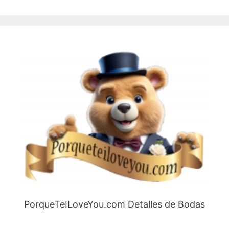
PorqueTeILoveYou.com Detalles de Bodas