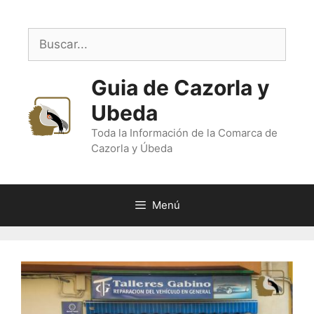
Saltar
al
Buscar:
contenido
Guia de Cazorla y
Ubeda
Toda la Información de la Comarca de
Cazorla y Úbeda
Menú