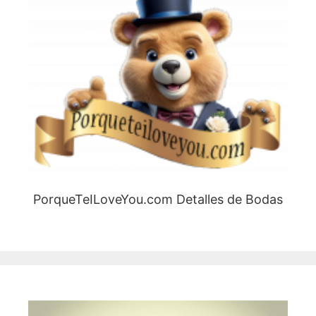
PorqueTeILoveYou.com Detalles de Bodas