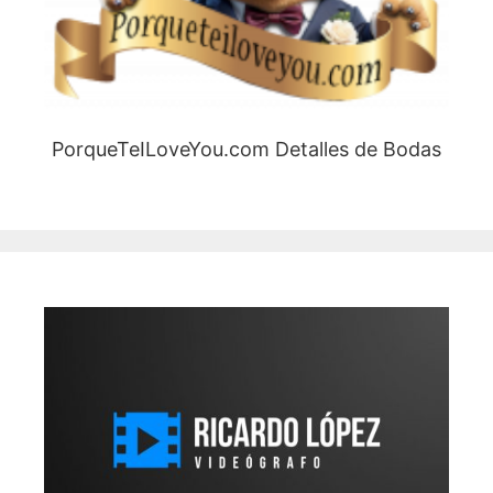
PorqueTeILoveYou.com Detalles de Bodas