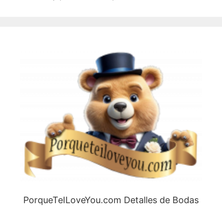
PorqueTeILoveYou.com Detalles de Bodas