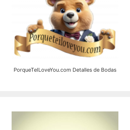
PorqueTeILoveYou.com Detalles de Bodas